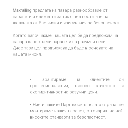
Maxrailing
предлага на пазара разнообразие от
парапети и елементи за тях с цел постигане на
желаната от Вас визия и изисквания за безопасност.
Когато започнахме, нашата цел бе да предложим нa
пазара качествени парапети на разумни цени.
Днес тази цел продължава да бъде в основата на
нашата мисия.
•
Гарантираме на клиентите си
професионализъм, високо качество и
експидитивност на разумни цени.
•
Ние и нашите Партньори в цялата страна ще
монтираме вашия парапет, отговарящ на най-
високите стандарти за безопастност.