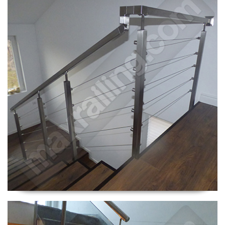
Парапет Горубляне4