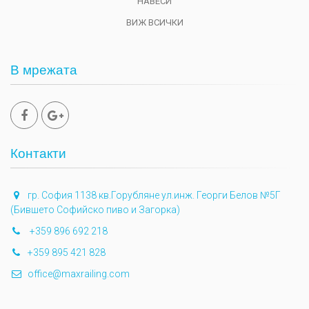
НАВЕСИ
ВИЖ ВСИЧКИ
В мрежата
Контакти
гр. София 1138 кв.Горубляне ул.инж. Георги Белов №5Г
(Бившето Софийско пиво и Загорка)
+359 896 692 218
+359 895 421 828
office@maxrailing.com