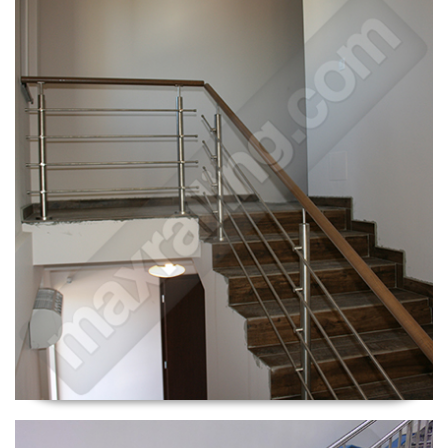
Парапет Иваняне.
Парапети Дружба.