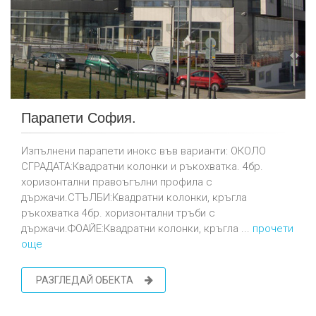
Парапети София.
Изпълнени парапети инокс във варианти: ОКОЛО
СГРАДАТА:Квадратни колонки и ръкохватка. 4бр.
хоризонтални правоъгълни профила с
държачи.СТЪЛБИ:Квадратни колонки, кръгла
ръкохватка 4бр. хоризонтални тръби с
държачи.ФОАЙЕ:Квадратни колонки, кръгла ...
прочети
още
РАЗГЛЕДАЙ ОБЕКТА