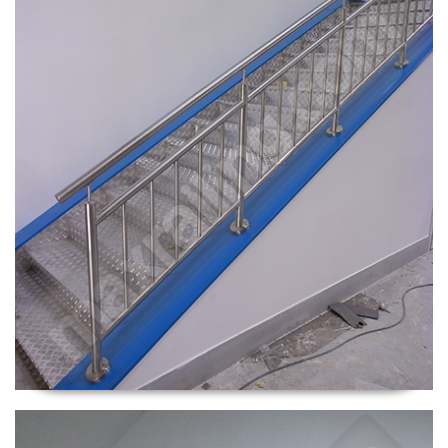
Парапети Локорско.