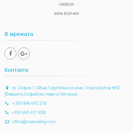
НАВЕСИ
ВИЖ ВСИЧКИ
В мрежата
Контакти
гр. София 1138 кв.Горубляне ул.инж. Георги Белов №5Г
(Бившето Софийско пиво и Загорка)
+359 896 692 218
+359 895 421 828
office@maxrailing.com