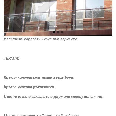
Изпълнени парапети инокс във варианти:
ТЕРАСИ:
Кръгли колонки монтирани върху борд.
Кръгла иносова ръкохватка.
Цветно стъкло захванато с държачи между колонките.
Местоположение: гр.София кв.Горубляне