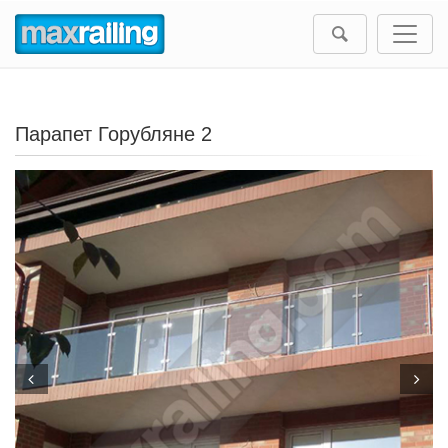
Парапет Горубляне 2
Prev
Next